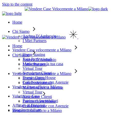
Skip to the content
Home
Chi Siamo
Andrea D’Ambrosio
I Miei Partners
Home
Vendere Casa velocemente a Milano
Home staging
Chi Siamo
Foto Professionali
Andrea D’Ambrosio
Marketing per la tua casa
I Miei Partners
Virtual Tour
Newsletter Clienti
Vendere Casa velocemente a Milano
Evento Open House
Home staging
Collaborazione con Agenzie
Foto Professionali
Vendere il tuo ufficio a Milano
Marketing per la tua casa
Virtual Tour
Valorizzare Casa
Newsletter Clienti
Patrimoni Immobiliari
Evento Open House
Affittare ai Dirigenti
Collaborazione con Agenzie
Blog Immobiliare
Vendere il tuo ufficio a Milano