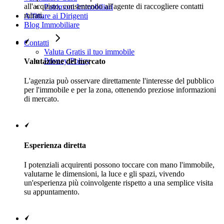
all'acquisto, consentendo all'agente di raccogliere contatti
Patrimoni Immobiliari
mirati.
Affittare ai Dirigenti
Blog Immobiliare
Contatti
Valuta Gratis il tuo immobile
Privacy Policy
Valutazione del mercato
L'agenzia può osservare direttamente l'interesse del pubblico
per l'immobile e per la zona, ottenendo preziose informazioni
di mercato.
Esperienza diretta
I potenziali acquirenti possono toccare con mano l'immobile,
valutarne le dimensioni, la luce e gli spazi, vivendo
un'esperienza più coinvolgente rispetto a una semplice visita
su appuntamento.